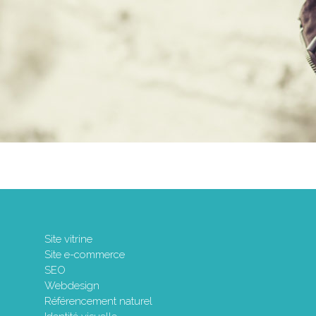
Site vitrine
Site e-commerce
SEO
Webdesign
Référencement naturel